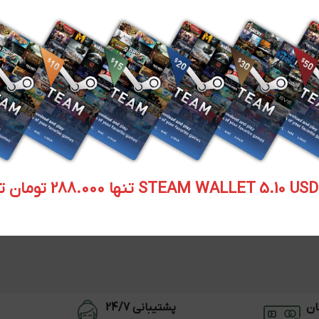
STEAM WALLET  تنها 288.000 تومان تحویل آنی
ان
پشتیبانی 24/7