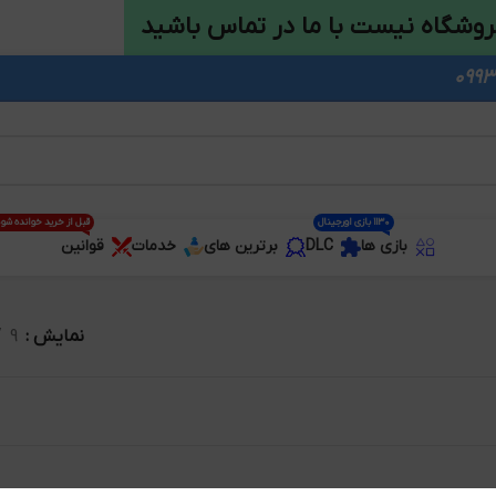
روشگاه نیست با ما در تماس باشید
1130 بازی اورجینال
قبل از خرید خوانده شو
بازی ها
DLC
برترین های
خدمات
قوانین
نمایش
9