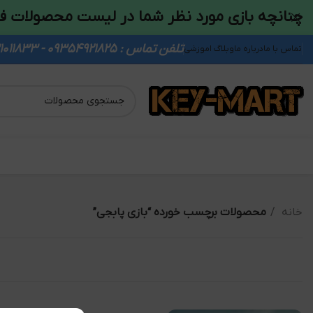
چنانچه بازی مورد نظر شما در لیست محصولات ف
تلفن تماس : 09354921825 - 09931011833
تماس با ما
درباره ما
وبلاگ اموزشی
خانه
محصولات برچسب خورده “بازی پابجی”