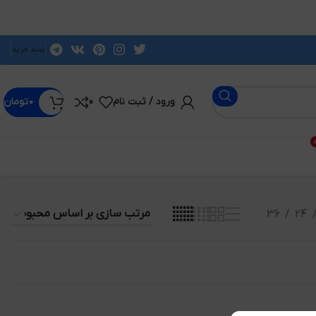
سبد خرید
ورود / ثبت نام
0
۰
تومان
د
36
24