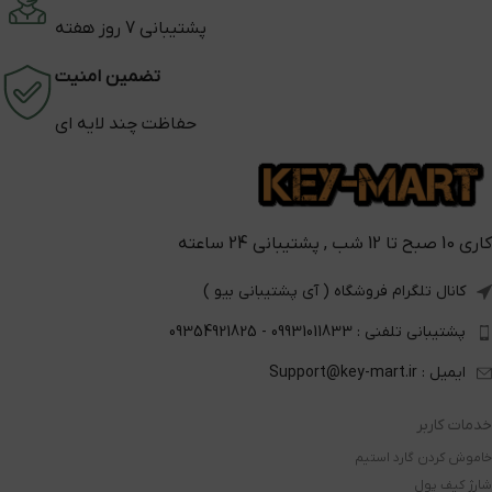
پشتیبانی 7 روز هفته
تضمین امنیت
حفاظت چند لایه ای
کاری 10 صبح تا 12 شب , پشتیبانی 24 ساعته
کانال تلگرام فروشگاه ( آی پشتیبانی بیو )
پشتیبانی تلفنی : 09931011833 - 09354921825
ایمیل : Support@key-mart.ir
خدمات کاربر
خاموش کردن گارد استیم
شارژ کیف پول