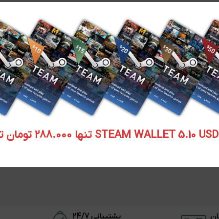
STEAM WALLET  تنها 288.000 تومان تحویل آنی
ان
پشتیبانی 24/7