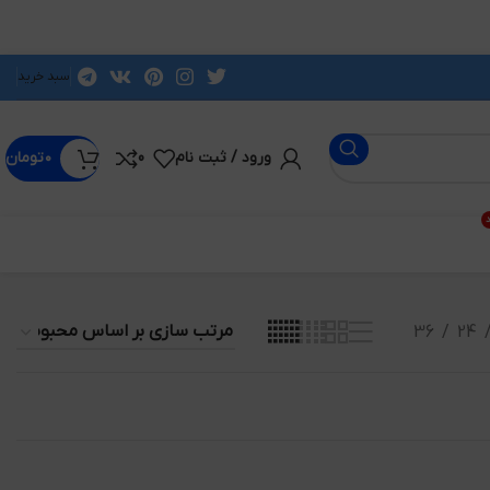
سبد خرید
ورود / ثبت نام
0
۰
تومان
د
36
24