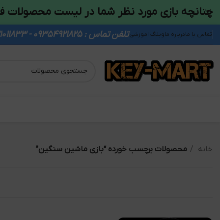
چنانچه بازی مورد نظر شما در لیست محصولات ف
تلفن تماس : 09354921825 - 09931011833
تماس با ما
درباره ما
وبلاگ اموزشی
خانه
محصولات برچسب خورده “بازی ماشین سنگین”