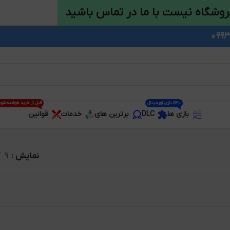
روشگاه نیست با ما در تماس باشید
1130 بازی اورجینال
قبل از خرید خوانده شو
بازی ها
DLC
برترین های
خدمات
قوانین
نمایش
9