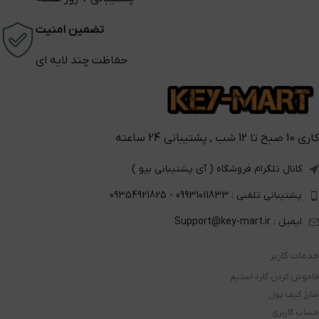
تضمین امنیت
حفاظت چند لایه ای
کاری 10 صبح تا 12 شب , پشتیبانی 24 ساعته
کانال تلگرام فروشگاه ( آی پشتیبانی بیو )
پشتیبانی تلفنی : 09931011833 - 09354921825
ایمیل : Support@key-mart.ir
خدمات کاربر
خاموش کردن گارد استیم
شارژ کیف پول
حساب کاربری