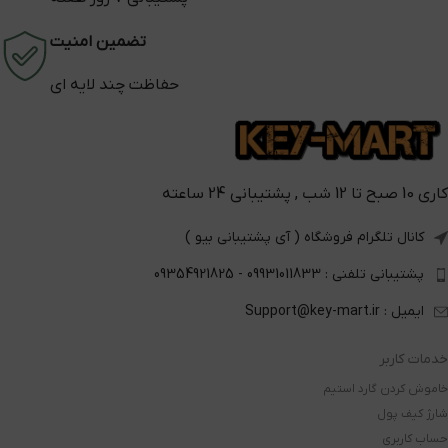
تضمین امنیت
حفاظت چند لایه ای
کاری 10 صبح تا 12 شب , پشتیبانی 24 ساعته
کانال تلگرام فروشگاه ( آی پشتیبانی بیو )
پشتیبانی تلفنی : 09931011833 - 09354921825
ایمیل : Support@key-mart.ir
خدمات کاربر
خاموش کردن گارد استیم
شارژ کیف پول
حساب کاربری