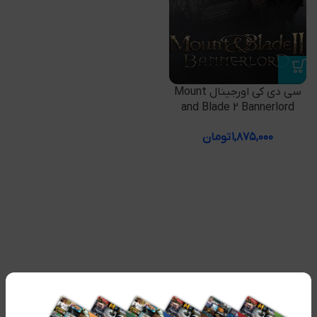
سی دی کی اورجینال Mount
and Blade 2 Bannerlord
۱,۸۷۵,۰۰۰
تومان