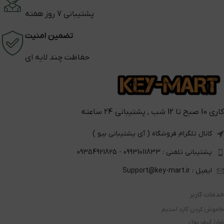
پشتیبانی 7 روز هفته
تضمین امنیت
حفاظت چند لایه ای
کاری 10 صبح تا 12 شب , پشتیبانی 24 ساعته
کانال تلگرام فروشگاه ( آی پشتیبانی بیو )
پشتیبانی تلفنی : 09931011833 - 09354921825
ایمیل : Support@key-mart.ir
خدمات کاربر
خاموش کردن گارد استیم
شارژ کیف پول