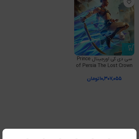
سی دی کی اورجینال Prince
of Persia The Lost Crown
۱۰,۳۰۷,۰۵۵
تومان