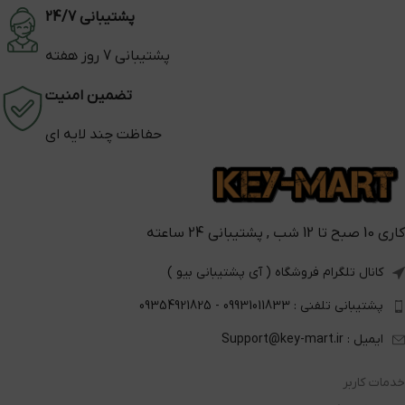
پشتیبانی 24/7
پشتیبانی 7 روز هفته
تضمین امنیت
حفاظت چند لایه ای
کاری 10 صبح تا 12 شب , پشتیبانی 24 ساعته
کانال تلگرام فروشگاه ( آی پشتیبانی بیو )
پشتیبانی تلفنی : 09931011833 - 09354921825
ایمیل : Support@key-mart.ir
خدمات کاربر