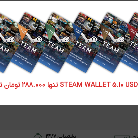
STEAM WALLET  تنها 288.000 تومان تحویل آنی
ان
پشتیبانی 24/7