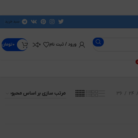
سبد خرید
ورود / ثبت نام
0
۰
تومان
د
36
24