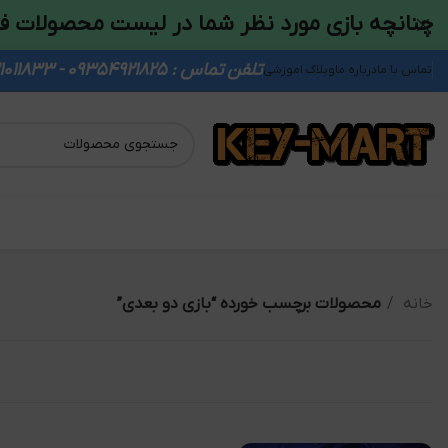
چنانچه بازی مورد نظر شما در لیست محصولات ف
تلفن تماس : 09354921825 - 09931011833
تماس با ما
درباره ما
وبلاگ اموزشی
خانه
محصولات برچسب خورده “بازی دو بعدی”