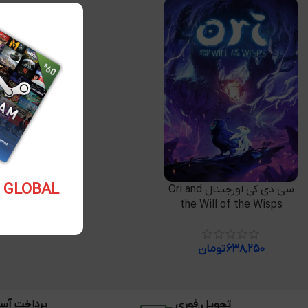
5.10 USD GLOBAL
افزودن به سبد خرید
سی دی کی اورجینال Ori and
the Will of the Wisps
۶۳۸,۲۵۰
تومان
تحویل فوری
پرداخت آس