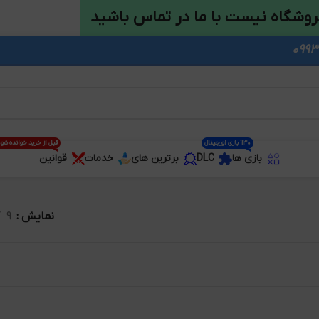
روشگاه نیست با ما در تماس باشید
1130 بازی اورجینال
قبل از خرید خوانده شو
بازی ها
DLC
برترین های
خدمات
قوانین
نمایش
9