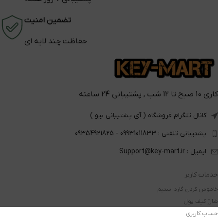
تضمین امنیت
حفاظت چند لایه ای
کاری 10 صبح تا 12 شب , پشتیبانی 24 ساعته
کانال تلگرام فروشگاه ( آی پشتیبانی بیو )
پشتیبانی تلفنی : 09931011833 - 09354921825
ایمیل : Support@key-mart.ir
خدمات کاربر
خاموش کردن گارد استیم
شارژ کیف پول
حساب کاربری