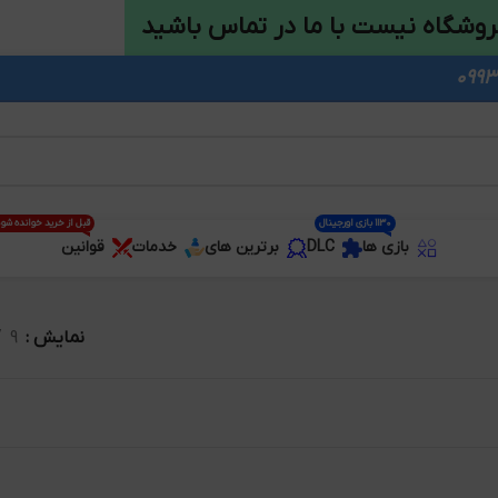
روشگاه نیست با ما در تماس باشید
1130 بازی اورجینال
قبل از خرید خوانده شو
بازی ها
DLC
برترین های
خدمات
قوانین
نمایش
9