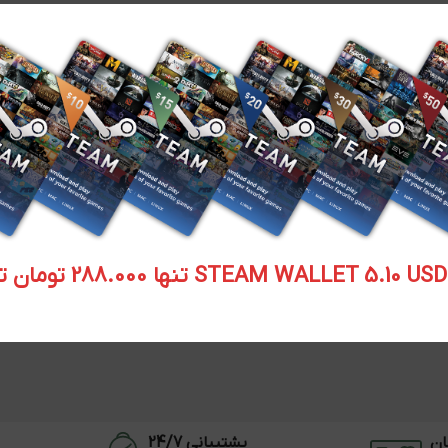
STEAM WALLET  تنها 288.000 تومان تحویل آنی
ان
پشتیبانی 24/7