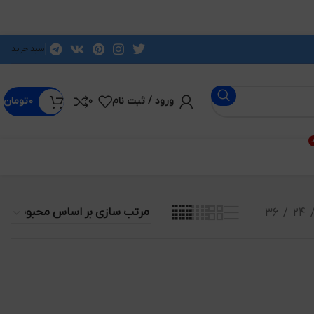
سبد خرید
ورود / ثبت نام
0
۰
تومان
د
36
24