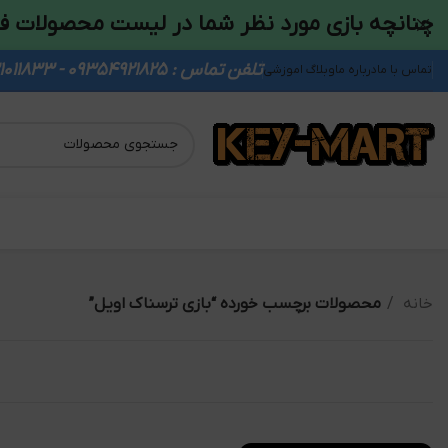
چنانچه بازی مورد نظر شما در لیست محصولات ف
تلفن تماس : 09354921825 - 09931011833
تماس با ما
درباره ما
وبلاگ اموزشی
خانه
محصولات برچسب خورده “بازی ترسناک اویل”