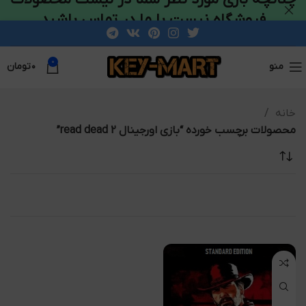
فروشگاه نیست با ما در تماس باشید
0
منو
۰
تومان
خانه
محصولات برچسب خورده “بازی اورجینال read dead 2”