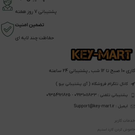
پشتیبانی 7 روز هفته
تضمین امنیت
حفاظت چند لایه ای
کاری 10 صبح تا 12 شب , پشتیبانی 24 ساعته
کانال تلگرام فروشگاه ( آی پشتیبانی بیو )
پشتیبانی تلفنی : 09931011833 - 09354921825
ایمیل : Support@key-mart.ir
خدمات کاربر
خاموش کردن گارد استیم