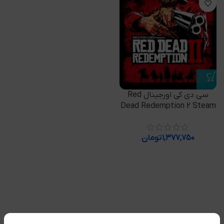
سی دی کی اورجینال Red
Dead Redemption 2 Steam
۱,۳۷۷,۷۵۰
تومان