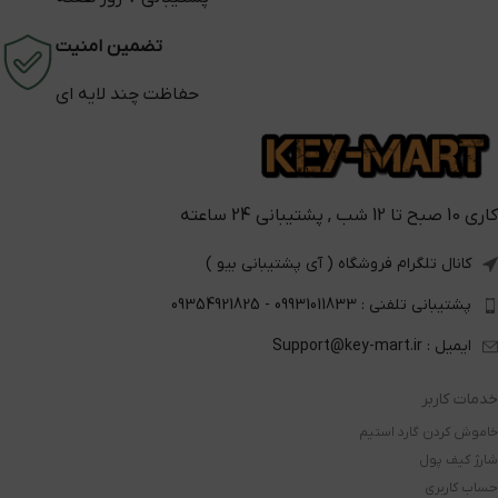
تضمین امنیت
حفاظت چند لایه ای
کاری 10 صبح تا 12 شب , پشتیبانی 24 ساعته
کانال تلگرام فروشگاه ( آی پشتیبانی بیو )
پشتیبانی تلفنی : 09931011833 - 09354921825
ایمیل : Support@key-mart.ir
خدمات کاربر
خاموش کردن گارد استیم
شارژ کیف پول
حساب کاربری