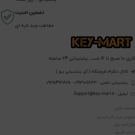
تضمین امنیت
حفاظت چند لایه ای
کاری 10 صبح تا 12 شب , پشتیبانی 24 ساعته
کانال تلگرام فروشگاه ( آی پشتیبانی بیو )
پشتیبانی تلفنی : 09931011833 - 09354921825
ایمیل : Support@key-mart.ir
خدمات کاربر
خاموش کردن گارد استیم
شارژ کیف پول
حساب کاربری