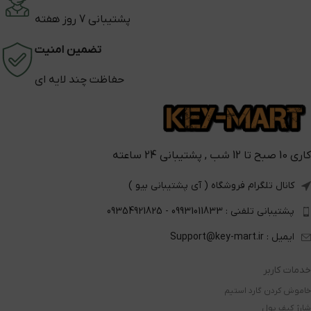
پشتیبانی 7 روز هفته
تضمین امنیت
حفاظت چند لایه ای
کاری 10 صبح تا 12 شب , پشتیبانی 24 ساعته
کانال تلگرام فروشگاه ( آی پشتیبانی بیو )
پشتیبانی تلفنی : 09931011833 - 09354921825
ایمیل : Support@key-mart.ir
خدمات کاربر
خاموش کردن گارد استیم
شارژ کیف پول