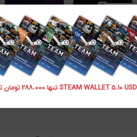
اتمام موجودی
اطلاعات بیشتر
میدان نبرد 3
افزودن به سبد خرید
گیفت استیم Need for
STEAM WALLET  تنها 288.000 تومان تحویل آنی
Speed Heat
۲۲۵,۰۰۰
تومان
۱,۸۷۵,۰۰۰
تومان