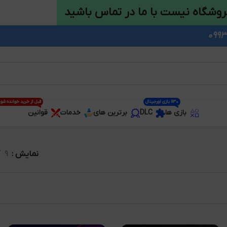
روشگاه نیست با ما در تماس باشید
1130 بازی اورجینال
قبل از خرید خوانده شو
بازی ها
DLC
برترین های
خدمات
قوانین
نمایش
9