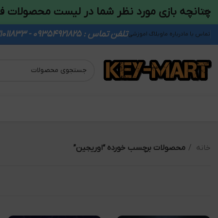
چنانچه بازی مورد نظر شما در لیست محصولات ف
تلفن تماس : 09354921825 - 09931011833
تماس با ما
درباره ما
وبلاگ اموزشی
خانه
محصولات برچسب خورده “اوریجین”