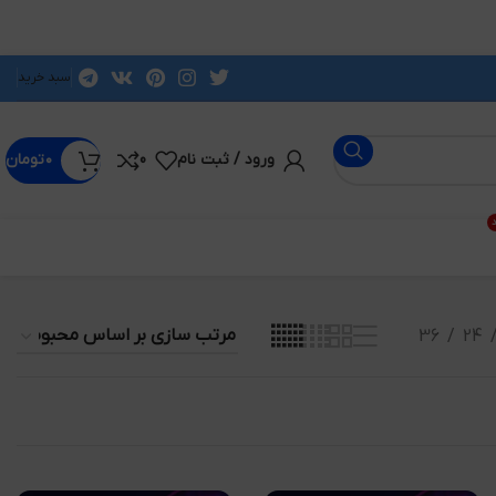
سبد خرید
ورود / ثبت نام
0
۰
تومان
د
36
24