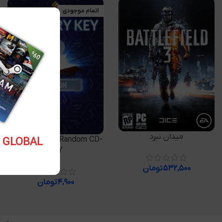
اتمام موجودی
افزودن به سبد خرید
میدان نبرد
اطلاعات بیشتر
Gameodds.gg Random CD-
5.10 USD GLOBAL
KEY
۵۳۲,۵۰۰
تومان
۴,۹۰۰
تومان