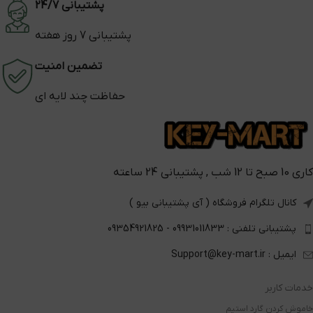
پشتیبانی 24/7
پشتیبانی 7 روز هفته
تضمین امنیت
حفاظت چند لایه ای
کاری 10 صبح تا 12 شب , پشتیبانی 24 ساعته
کانال تلگرام فروشگاه ( آی پشتیبانی بیو )
پشتیبانی تلفنی : 09931011833 - 09354921825
ایمیل : Support@key-mart.ir
خدمات کاربر
خاموش کردن گارد استیم