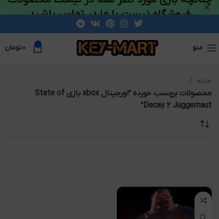
فروشگاه نیست با ما در تماس باشید
0
منو
۰
تومان
خانه
محصولات برچسب خورده “اورجینال xbox بازی State of
Decay 2 Juggernaut”