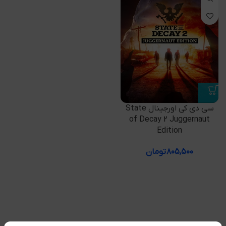
سی دی کی اورجینال State
of Decay 2 Juggernaut
Edition
۸۰۵,۵۰۰
تومان