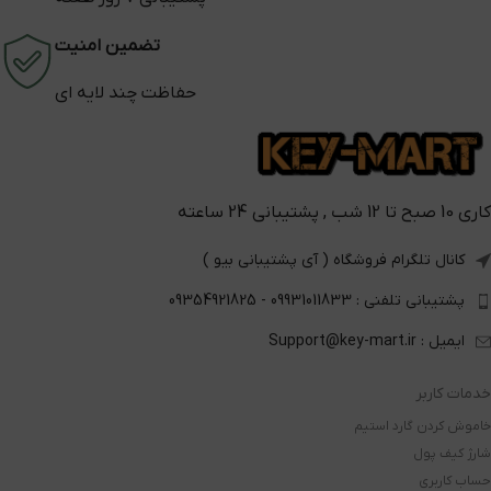
تضمین امنیت
حفاظت چند لایه ای
کاری 10 صبح تا 12 شب , پشتیبانی 24 ساعته
کانال تلگرام فروشگاه ( آی پشتیبانی بیو )
پشتیبانی تلفنی : 09931011833 - 09354921825
ایمیل : Support@key-mart.ir
خدمات کاربر
خاموش کردن گارد استیم
شارژ کیف پول
حساب کاربری