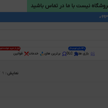
روشگاه نیست با ما در تماس باشید
1130 بازی اورجینال
قبل از خرید خوانده شو
بازی ها
DLC
برترین های
خدمات
قوانین
نمایش
9