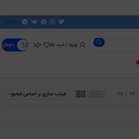
سبد خرید
ورود / ثبت نام
0
۰
تومان
د
36
24