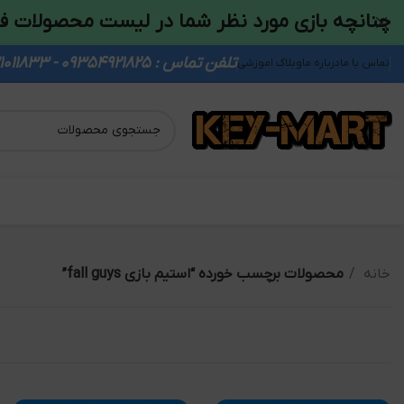
چنانچه بازی مورد نظر شما در لیست محصولات ف
تلفن تماس : 09354921825 - 09931011833
تماس با ما
درباره ما
وبلاگ اموزشی
خانه
محصولات برچسب خورده “استیم بازی fall guys”