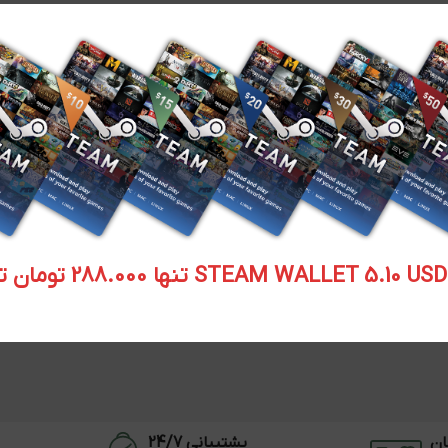
STEAM WALLET  تنها 288.000 تومان تحویل آنی
ان
پشتیبانی 24/7