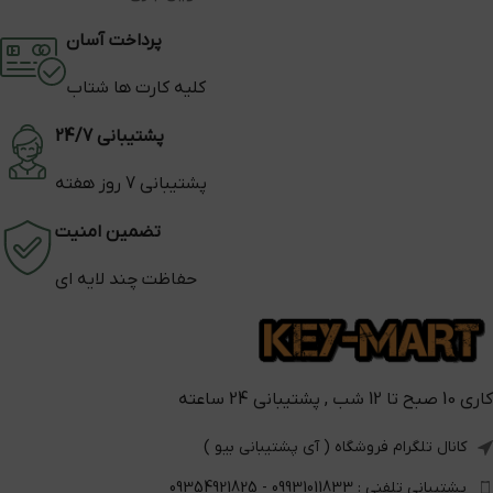
پرداخت آسان
کلیه کارت ها شتاب
پشتیبانی 24/7
پشتیبانی 7 روز هفته
تضمین امنیت
حفاظت چند لایه ای
کاری 10 صبح تا 12 شب , پشتیبانی 24 ساعته
کانال تلگرام فروشگاه ( آی پشتیبانی بیو )
پشتیبانی تلفنی : 09931011833 - 09354921825