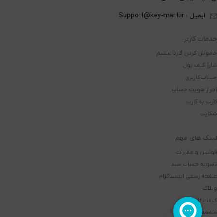
ایمیل : Support@key-mart.ir
خدمات کاربر
خاموش کردن گارد استیم
شارژ کیف پول
حساب کاربری
احراز هویت حساب
کارت به کارت
شکایت
لینک های مهم
قوانین و مقررات
تسویه حساب سبد
صفحه رسمی اینستاگرام
وبلاگ
گیفت کارت
صفحه اصلی