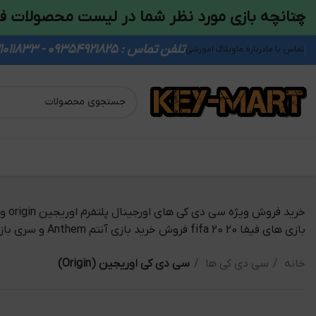
چنانچه بازی مورد نظر شما در لیست محصولات ف
تلفن تماس : 09354921825 - 09931011833
تماس با ما
درباره ما
وبلاگ اموزشی
بازی های فیفا 20 fifa 20 فروش خرید بازی آنتم Anthem و سری بازی های نید فور اسپید need for speed nfs
خانه
سی دی کی ها
سی دی کی اوریجین (Origin)