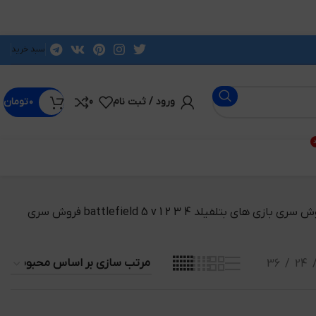
سبد خرید
ورود / ثبت نام
0
۰
تومان
د
خرید فروش ویژه سی دی کی های اورجینال پلتفرم اوریجین origin و گیفت کارت های بازی از ea chash با مناسب ترین قیمت در کشور فروش سری بازی های بتلفیلد battlefield 5 v 1 2 3 4 فروش سری
36
24