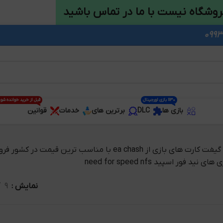
روشگاه نیست با ما در تماس باشید
1130 بازی اورجینال
قبل از خرید خوانده شو
بازی ها
DLC
برترین های
خدمات
قوانین
نمایش
9