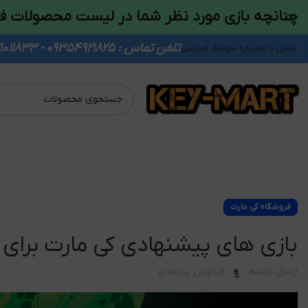
چنانچه بازی مورد نظر شما در لیست محصولات ف
تلفن تماس : 09354921825 - 09931011833
تماس با ما
درباره ما
وبلاگ اموزشی
فروشگاه کی مارت
بازی های پیشنهادی کی مارت برای تا
ارسال توسط
کیانوش پیرهادی