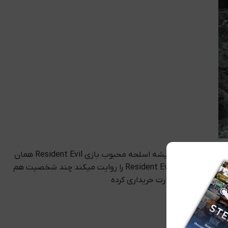
شخصیت پردازی بازی بسیار قوی میباشد محیط های بازی بر پایه وحشت و خون و ترس فرمول بندی شده اند بازی دارای اسلحه های بسیاری میباشد که همیشه اسلحه محبوب بازی Resident Evil همان
کلتش میباشد 😀 شما با =ایان برئن بازی بخشی برای شما فعال میشود که دارای چند مرحله فرعی است که داستان های کوتاهی از بازی Resident Evil 6 Steam CD-KEY را روایت میکند چند شخصیت هم