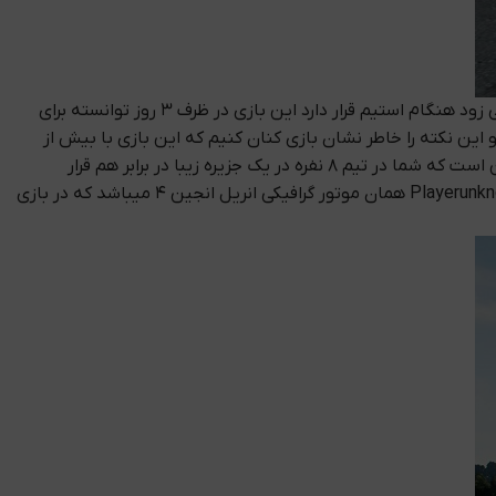
بازی یک بازی اکشن و طولانی میباشد که توسط کمپانی بازی سازی Bluehole ساخته و طراحی شده است که این بازی در سرویس دسترسی زود هنگام استیم قرار دارد این بازی در ظرف ۳ روز توانسته برای
 کامل را از بازی میبرند و این نکته را خاطر نشان بازی کنان کنیم که این بازی با بیش از
۱۵۰ هزار بیننده از شبکه توییچ پربیننده ترین بازی شبکه میباشد داستان کلی بازیداستان کلی بازی Playerunknowns battlegrounds این است که شما در تیم ۸ نفره در یک جزیره زیبا در برابر هم قرار
میگیرید و باید زنده بمانید که این یکی از مورد انتظارترین بازی و داستان برای گیمرها بوده است موتور گرافیکی بازی Playerunknowns battlegrounds همان موتور گرافیکی انریل انجین ۴ میباشد که در بازی