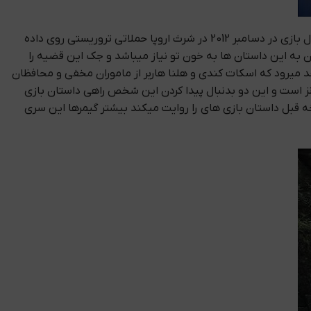
بازی ششمین نسخه این سری بازی میباشد که در سال 2013 منتشر شد و داستان بازی 15 سال بعد از شهر راکون روایت میکند در وحله اول بازی در دسامبر 2012 در شرث اروپا حملاتی تروریستی روی داده
ن به این داستان ها به خون تو نیاز میباشد و جک این قضیه را
د میرود که اسکات کندی و هلنا هاربر از ماموران مخفی و محافظان
است و این دو بدنبال پیدا کردن این شخص راهی داستان بازی
خه قبل داستان بازی های را روایت میکند بیشتر گیمرها این سری