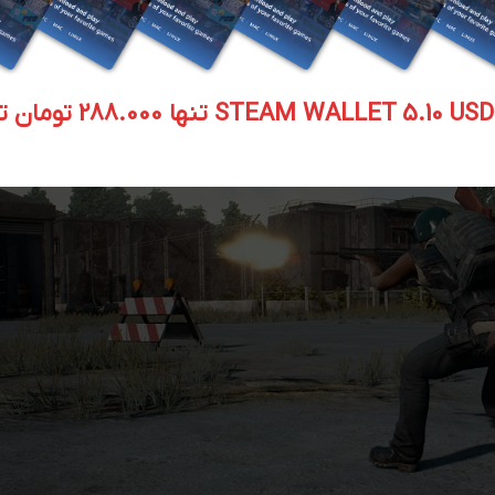
STEAM WALLET  تنها 288.000 تومان تحویل آنی